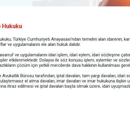
e Hukuku
ukuku; Türkiye Cumhuriyeti Anayasası’ndan temelini alan idarenin, kam
flar ve uygulamalarını ele alan hukuk dalıdır.
tasarruf ve uygulamalarını idari işlem, idari eylem, idari sözleşme çat
işiler etkilenmektedir. Dolayısı ile söz konusu işlem, eylemler ve sözl
lıkların çözüm için yetkili mercilerde dava hakkının kullanılması gere
 Avukatlık Bürosu tarafından, iptal davaları, tam yargı davaları, ida
laştırmasız el atma davaları, imar davaları ve imar hukukuna ilişkin 
ına itiraz edilmesi ve iptal davaları başta olmak üzere, idari uyuşmaz