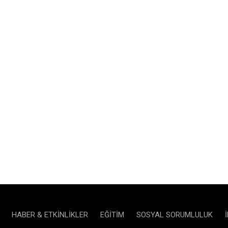
HABER & ETKINLIKLER
EĞITIM
SOSYAL SORUMLULUK