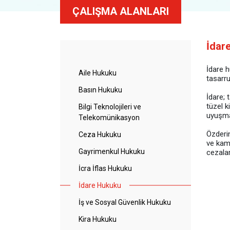
ÇALIŞMA ALANLARI
İdar
İdare h
Aile Hukuku
tasarru
Basın Hukuku
İdare; 
tüzel k
Bilgi Teknolojileri ve
uyuşmaz
Telekomünikasyon
Özderin
Ceza Hukuku
ve kamu
Gayrimenkul Hukuku
cezalar
İcra İflas Hukuku
İdare Hukuku
İş ve Sosyal Güvenlik Hukuku
Kira Hukuku