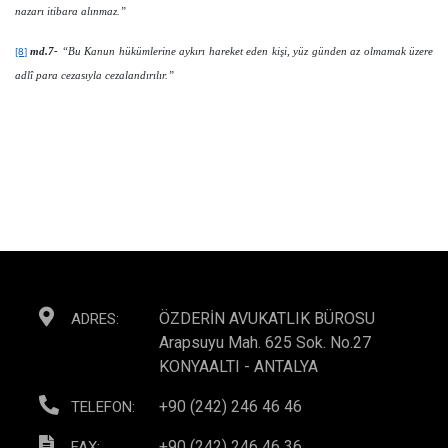
nazarı itibara alınmaz.”
md.7-
“Bu Kanun hükümlerine aykırı hareket eden kişi, yüz günden az olmamak üzere
[8]
adlî para cezasıyla cezalandırılır.”
ÖZDERİN AVUKATLIK BÜROSU
ADRES:
Arapsuyu Mah. 625 Sok. No.27
KONYAALTI - ANTALYA
+90 (242) 246 46 46
TELEFON:
+90 (242) 246 46 36
FAX: