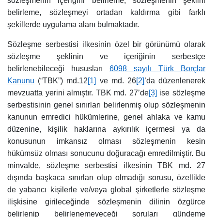
sözleşmenin içeriğini belirleme, sözleşmenin şeklini
belirleme, sözleşmeyi ortadan kaldırma gibi farklı
şekillerde uygulama alanı bulmaktadır.
Sözleşme serbestisi ilkesinin özel bir görünümü olarak
sözleşme şeklinin ve içeriğinin serbestçe
belirlenebileceği hususları
6098 sayılı Türk Borçlar
Kanunu
(“TBK”) md.12
[1]
ve md. 26
[2]
’da düzenlenerek
mevzuatta yerini almıştır. TBK md. 27’de
[3]
ise sözleşme
serbestisinin genel sınırları belirlenmiş olup sözleşmenin
kanunun emredici hükümlerine, genel ahlaka ve kamu
düzenine, kişilik haklarına aykırılık içermesi ya da
konusunun imkansız olması sözleşmenin kesin
hükümsüz olması sonucunu doğuracağı emredilmiştir. Bu
minvalde, sözleşme serbestisi ilkesinin TBK md. 27
dışında başkaca sınırları olup olmadığı sorusu, özellikle
de yabancı kişilerle ve/veya global şirketlerle sözleşme
ilişkisine girileceğinde sözleşmenin dilinin özgürce
belirlenip belirlenemeyeceği soruları gündeme