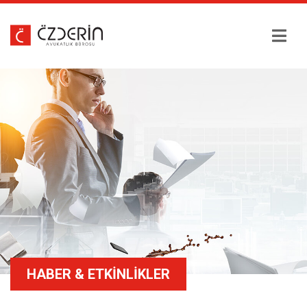
HAKKIMIZDA
EKIBIMIZ
ÇALIŞMA ALANLARI
HABER & ETKINLIKLER
HABER & ETKINLIKLER
EĞITIM