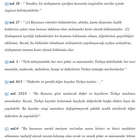
md. 26 -
“ Taraflar, bir sözleşmenin içeriğini kanunda öngörülen sınırlar içinde
[2]
özgürce belirleyebilirler.”
md. 27 -
“ (1) Kanunun emredici hükümlerine, ahlaka, kamu düzenine, kişilik
[3]
haklarına aykırı veya konusu imkânsız olan sözleşmeler kesin olarak hükümsüzdür. (2)
Sözleşmenin içerdiği hükümlerden bir kısmının hükümsüz olması, diğerlerinin geçerliliğini
etkilemez. Ancak, bu hükümler olmaksızın sözleşmenin yapılmayacağı açıkça anlaşılırsa,
sözleşmenin tamamı kesin olarak hükümsüz olur.
md. 1 -
“Türk tabiiyetindeki her nevi şirket ve müesseseler, Türkiye dahilindeki her nevi
[4]
muamele, mukavele, muhabere, hesap ve defterlerini Türkçe tutmağa mecburdurlar.”
md. 65/1 -
“Defterler ve gerekli diğer kayıtlar Türkçe tutulur. …”
[5]
md. 215/1 -
“Bu Kanuna göre tutulacak defter ve kayıtların Türkçe tutulması
[6]
zorunludur. Ancak, Türkçe kayıtlar bulunmak kaydıyla defterlerde başka dilden kayıt da
yapılabilir. Bu kayıtlar vergi matrahını değiştirmeyecek şekilde tasdik ettirilecek diğer
defterlere de yapılabilir”
md.4-
“Bu kanunun mevkii meriyete vaz'ından sonra birinci ve ikinci maddeler
[7]
ahkamına muhalif olarak tanzim kılınmış olan evrak ve vesaik şirket ve müesseseler lehine