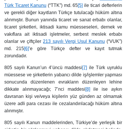
Türk Ticaret Kanunu
(“TTK”) md. 65
[5]
ile ticari defterlerin
ve gerekli diğer kayıtların Türkçe tutulacağı hüküm altına
alınmıştır. Bunun yanında ticaret ve sanat erbabı olanlar,
ticaret şirketleri, iktisadi kamu müesseseleri, dernek ve
vakıflara ait iktisadi işletmeler, serbest meslek erbabı
olanlar ve çiftçiler
213 sayılı Vergi Usul Kanunu
(“VUK”)
md. 215
[6]
’e göre Türkçe defter ve kayıt tutmak
zorundadır.
805 sayılı Kanun’un 4’üncü maddesi
[7]
ile Türk uyruklu
müessese ve şirketlerin yabancı dilde iş/işlemler yapması
sonucunda düzenlenen evrakların düzenleyen lehine
dikkate alınmayacağı; 7’nci maddesi
[8]
ile ise aykırı
davranan kişi ve/veya kişilerin yüz günden az olmamak
üzere adli para cezası ile cezalandırılacağı hüküm altına
alınmıştır.
805 sayılı Kanun maddelerinden, Türkiye’de yerleşik bir