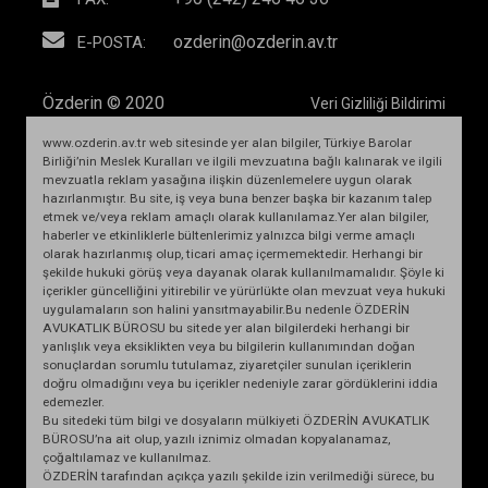
ozderin@ozderin.av.tr
E-POSTA:
Özderin © 2020
Veri Gizliliği Bildirimi
www.ozderin.av.tr web sitesinde yer alan bilgiler, Türkiye Barolar
Birliği’nin Meslek Kuralları ve ilgili mevzuatına bağlı kalınarak ve ilgili
mevzuatla reklam yasağına ilişkin düzenlemelere uygun olarak
hazırlanmıştır. Bu site, iş veya buna benzer başka bir kazanım talep
etmek ve/veya reklam amaçlı olarak kullanılamaz.Yer alan bilgiler,
haberler ve etkinliklerle bültenlerimiz yalnızca bilgi verme amaçlı
olarak hazırlanmış olup, ticari amaç içermemektedir. Herhangi bir
şekilde hukuki görüş veya dayanak olarak kullanılmamalıdır. Şöyle ki
içerikler güncelliğini yitirebilir ve yürürlükte olan mevzuat veya hukuki
uygulamaların son halini yansıtmayabilir.Bu nedenle ÖZDERİN
AVUKATLIK BÜROSU bu sitede yer alan bilgilerdeki herhangi bir
yanlışlık veya eksiklikten veya bu bilgilerin kullanımından doğan
sonuçlardan sorumlu tutulamaz, ziyaretçiler sunulan içeriklerin
doğru olmadığını veya bu içerikler nedeniyle zarar gördüklerini iddia
edemezler.
Bu sitedeki tüm bilgi ve dosyaların mülkiyeti ÖZDERİN AVUKATLIK
BÜROSU’na ait olup, yazılı iznimiz olmadan kopyalanamaz,
çoğaltılamaz ve kullanılmaz.
ÖZDERİN tarafından açıkça yazılı şekilde izin verilmediği sürece, bu