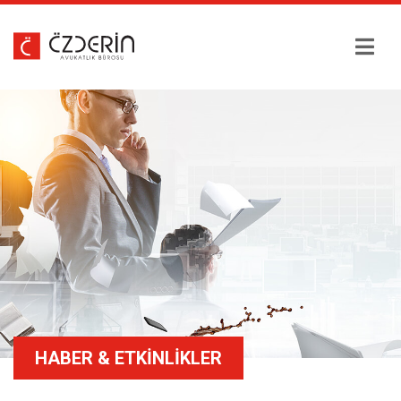
HAKKIMIZDA
EKIBIMIZ
ÇALIŞMA ALANLARI
HABER & ETKINLIKLER
HABER & ETKINLIKLER
EĞITIM