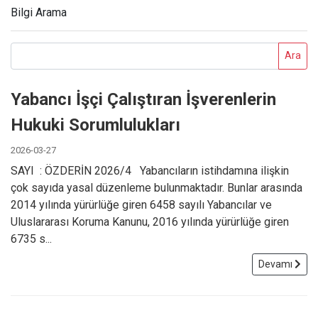
Bilgi Arama
SOSYAL SORUMLULUK
Ara
İNSAN KAYNAKLARI
Yabancı İşçi Çalıştıran İşverenlerin
İLETIŞIM
Hukuki Sorumlulukları
2026-03-27
TR
EN
SAYI : ÖZDERİN 2026/4 Yabancıların istihdamına ilişkin
çok sayıda yasal düzenleme bulunmaktadır. Bunlar arasında
2014 yılında yürürlüğe giren 6458 sayılı Yabancılar ve
Uluslararası Koruma Kanunu, 2016 yılında yürürlüğe giren
6735 s...
Devamı